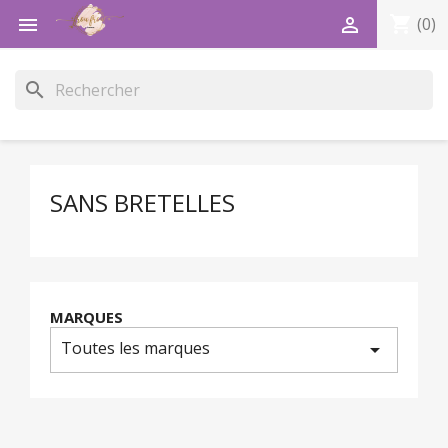
shopping_cart


(0)
search
SANS BRETELLES
MARQUES
Toutes les marques
arrow_drop_down