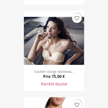
favorite_border
Soutien Gorge Bandeau...
Prix
75,00 €
Bientôt épuisé
favorite_border