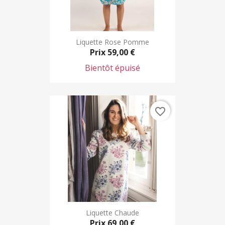
Liquette Rose Pomme
Prix
59,00 €
Bientôt épuisé
favorite_border
Liquette Chaude
Prix
69,00 €