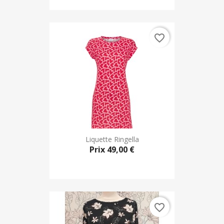
favorite_border
Liquette Ringella
Prix
49,00 €
favorite_border