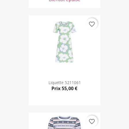
favorite_border
Liquette 5211061
Prix
55,00 €
favorite_border