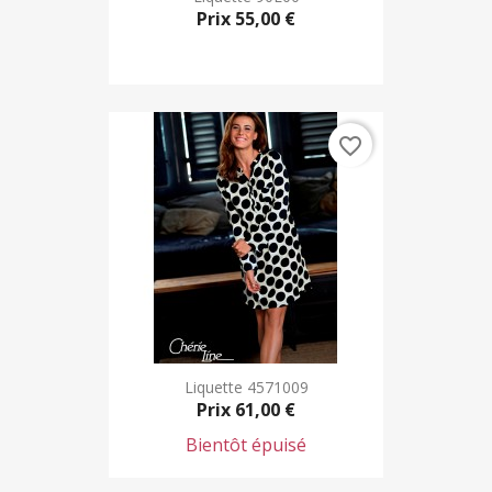
Prix
55,00 €
favorite_border
Liquette 4571009
Prix
61,00 €
Bientôt épuisé