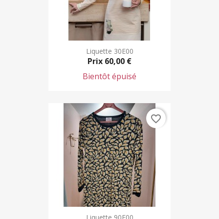
Liquette 30E00
Prix
60,00 €
Bientôt épuisé
favorite_border
Liquette 90E00