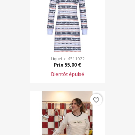
Liquette 4511022
Prix
55,00 €
Bientôt épuisé
favorite_border