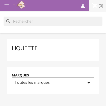
shopping_cart


(0)
search
LIQUETTE
MARQUES
Toutes les marques
arrow_drop_down