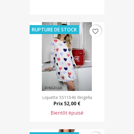
RUPTURE DE STOCK
favorite_border
Liquette 5511040 Ringella
Prix
52,00 €
Bientôt épuisé