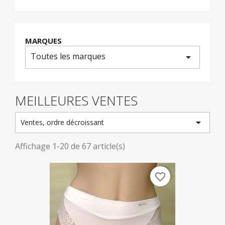
MARQUES
Toutes les marques
arrow_drop_down
MEILLEURES VENTES

Ventes, ordre décroissant
Affichage 1-20 de 67 article(s)
favorite_border