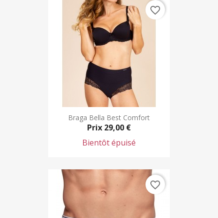
favorite_border
Braga Bella Best Comfort
Prix
29,00 €
Bientôt épuisé
favorite_border