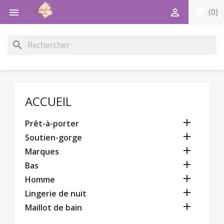
shopping_cart


(0)
search
ACCUEIL

Prêt-à-porter

Soutien-gorge

Marques

Bas

Homme

Lingerie de nuit

Maillot de bain