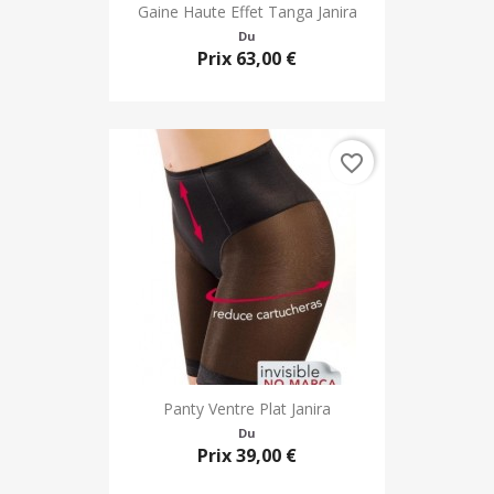
Gaine Haute Effet Tanga Janira
Du
Prix
63,00 €
favorite_border
Panty Ventre Plat Janira
Du
Prix
39,00 €