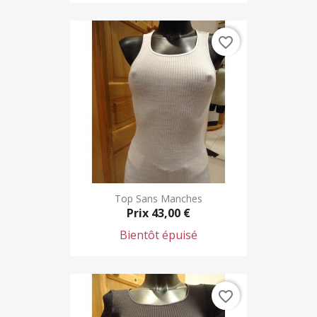
favorite_border
Top Sans Manches
Prix
43,00 €
Bientôt épuisé
favorite_border