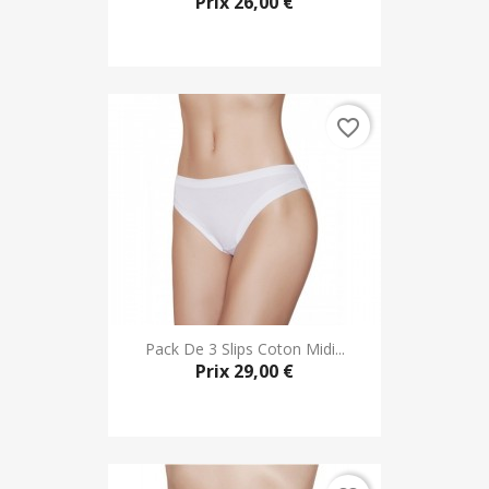
Prix
26,00 €
favorite_border
Pack De 3 Slips Coton Midi...
Prix
29,00 €