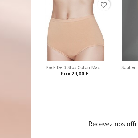
favorite_border
Pack De 3 Slips Coton Maxi...
Soutien
Prix
29,00 €
Aperçu rapide

Recevez nos offr