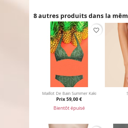
8 autres produits dans la même
favorite_border
Maillot De Bain Summer Kaki
Prix
59,00 €
Bientôt épuisé
Aperçu rapide
