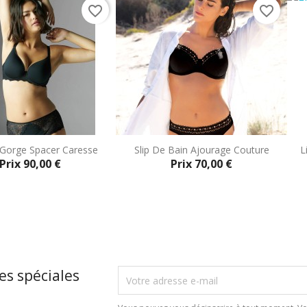
favorite_border
favorite_border
 Gorge Spacer Caresse
Slip De Bain Ajourage Couture
L
Prix
90,00 €
Prix
70,00 €
Aperçu rapide
Aperçu rapide


es spéciales