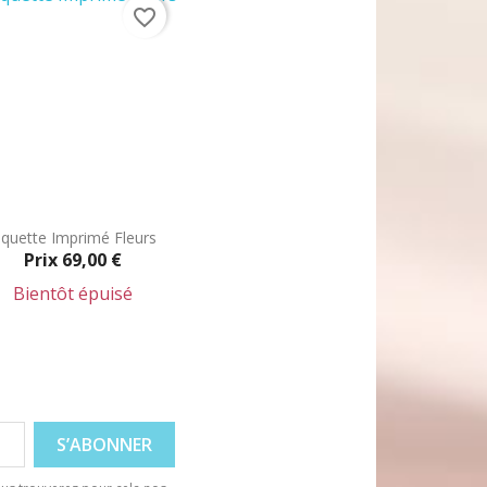
favorite_border
iquette Imprimé Fleurs
Prix
69,00 €
Bientôt épuisé
Aperçu rapide
