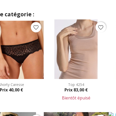
 catégorie :
favorite_border
favorite_border
Shorty Caresse
Top 4254
Prix
40,00 €
Prix
83,00 €
Bientôt épuisé
Aperçu rapide
Aperçu rapide

