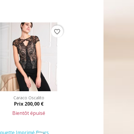
favorite_border
Caraco Oscalito
Prix
200,00 €
Bientôt épuisé
Aperçu rapide
