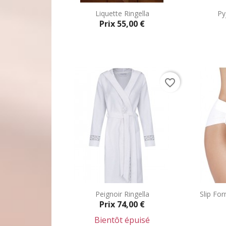
Liquette Ringella
Py
Prix
55,00 €
Aperçu rapide

favorite_border
Peignoir Ringella
Slip Fo
Prix
74,00 €
Bientôt épuisé