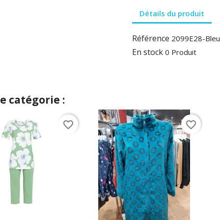
Détails du produit
Référence
2099E28-Bleu
En stock
0 Produit
 catégorie :
favorite_border
favorite_border