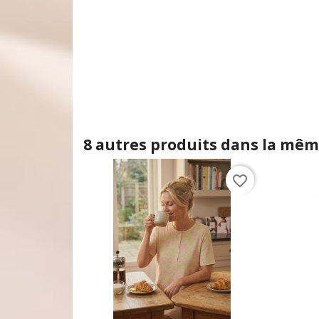
8 autres produits dans la même
favorite_border