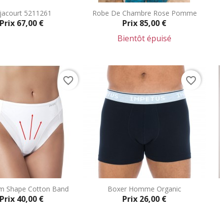
jacourt 5211261
Robe De Chambre Rose Pomme
Prix
67,00 €
Prix
85,00 €
Bientôt épuisé
Aperçu rapide
Aperçu rapide


favorite_border
favorite_border
rm Shape Cotton Band
Boxer Homme Organic
Prix
40,00 €
Prix
26,00 €