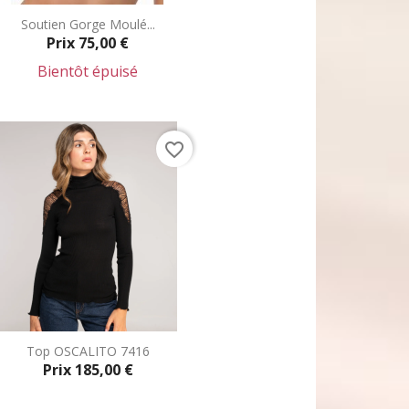
Soutien Gorge Moulé...
Prix
75,00 €
Bientôt épuisé
Aperçu rapide

favorite_border
Top OSCALITO 7416
Prix
185,00 €