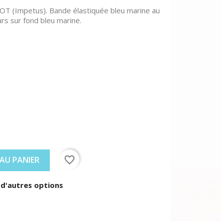
T (Impetus). Bande élastiquée bleu marine au
eurs sur fond bleu marine.
favorite_border
AU PANIER
 d'autres options