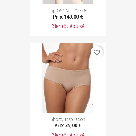
Top OSCALITO 7466
Prix
149,00 €
Bientôt épuisé
favorite_border
Shorty Inspiration
Prix
35,00 €
Bientôt épuisé