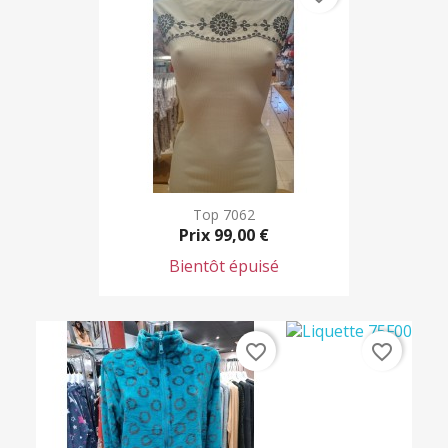
Top 7062
Prix
99,00 €
Bientôt épuisé
favorite_border
favorite_border