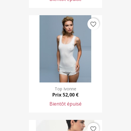
favorite_border
Top Ivonne
Prix
52,00 €
Bientôt épuisé
favorite_border