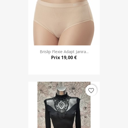
Brislip Flexie Adapt Janira...
Prix
19,00 €
favorite_border