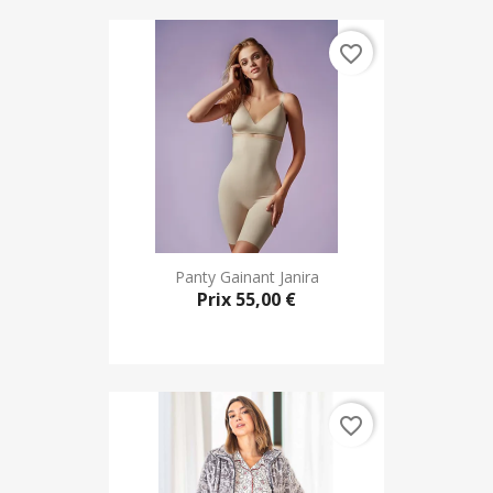
favorite_border
Panty Gainant Janira
Prix
55,00 €
favorite_border