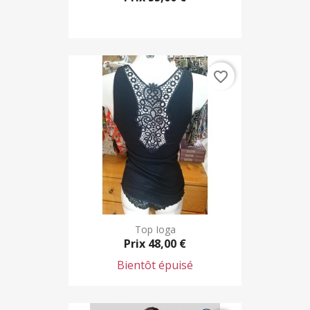
favorite_border
Top Ioga
Prix
48,00 €
Bientôt épuisé