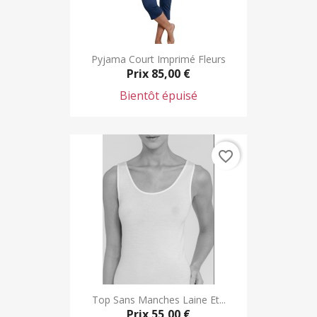
Pyjama Court Imprimé Fleurs
Prix
85,00 €
Bientôt épuisé
favorite_border
Top Sans Manches Laine Et...
Prix
55,00 €