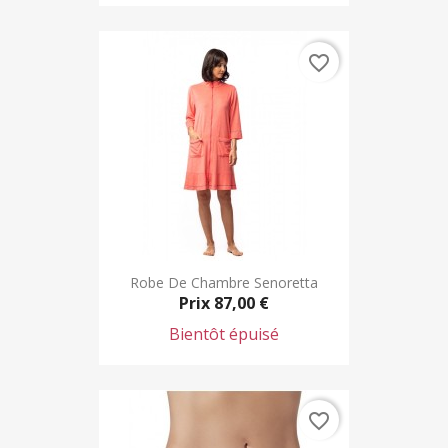
favorite_border
Robe De Chambre Senoretta
Prix
87,00 €
Bientôt épuisé
favorite_border