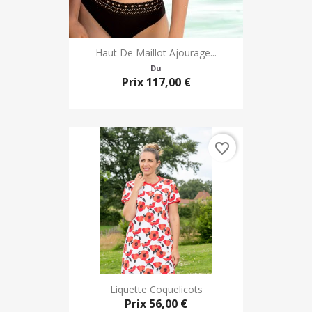
Haut De Maillot Ajourage...
Du
Prix
117,00 €
favorite_border
Liquette Coquelicots
Prix
56,00 €