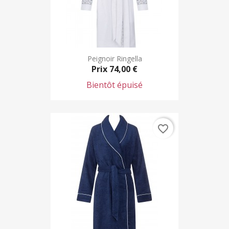
Peignoir Ringella
Prix
74,00 €
Bientôt épuisé
favorite_border