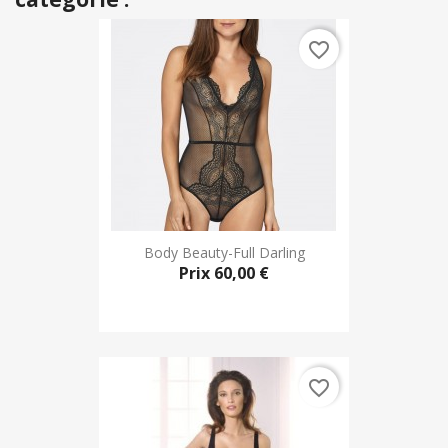
favorite_border
Body Beauty-Full Darling
Prix
60,00 €
favorite_border