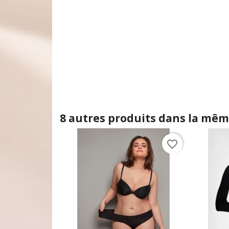
8 autres produits dans la même
favorite_border