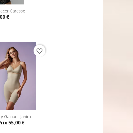
pacer Caresse
00 €
 rapide
favorite_border
y Gainant Janira
Prix
55,00 €