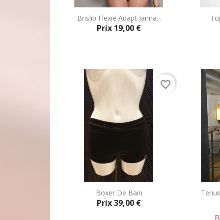
Brislip Flexie Adapt Janira...
To
Prix
19,00 €
Aperçu rapide

favorite_border
Boxer De Bain
Tenue 
Prix
39,00 €
B