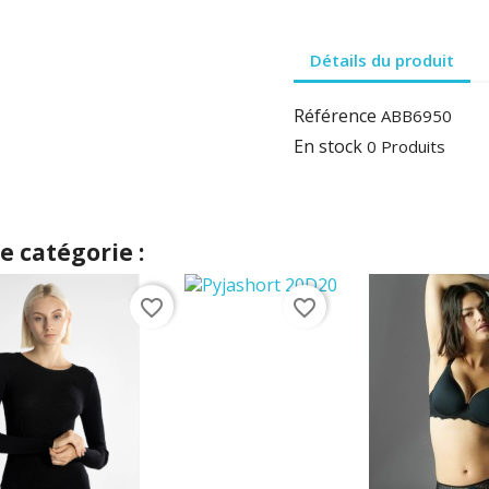
Détails du produit
Référence
ABB6950
En stock
0 Produits
 catégorie :
favorite_border
favorite_border