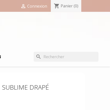
shopping_cart

Panier
(0)
Connexion
search
N
N SUBLIME DRAPÉ