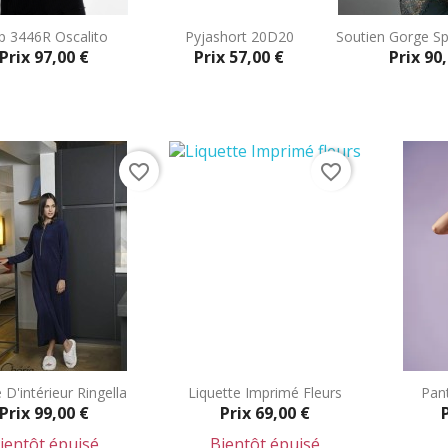
p 3446R Oscalito
Pyjashort 20D20
Soutien Gorge S
Prix
97,00 €
Prix
57,00 €
Prix
90,
Aperçu rapide
Aperçu rapide
Aperçu



favorite_border
favorite_border
D'intérieur Ringella
Liquette Imprimé Fleurs
Pant
Prix
99,00 €
Prix
69,00 €
ientôt épuisé
Bientôt épuisé